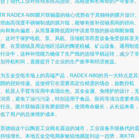
契合了现代工业对传动系统高扭矩、高精度和长寿命的严苛要求
TR RADEX-N80膜片联轴器的核心优势在于其独特的膜片设计
这些由高强度不锈钢制成的膜片组，能够有效补偿轴系间的径向
轴向和角向偏差，从而显著降低因对中误差导致的振动和附加载
荷。这对于保护电机、泵、风机、压缩机等昂贵设备免受损坏至
重要。在景德镇及周边地区活跃的陶瓷机械、矿山设备、通用制
等行业中，这种补偿能力确保了生产线的连续平稳运转，减少了
计划停机时间，直接提升了企业的生产效率和经济效益。
为五金交电市场上的高端产品，RADEX-N80的另一大特点是其
背隙的扭矩传递。这使得它在需要高定位精度的场合，如数控机
床、机器人手臂等应用中表现出色。其全金属、免维护的设计，
需润滑，避免了油污污染，特别适用于食品、医药等清洁度要求
的行业。膜片联轴器没有磨损部件，使用寿命极长，从长远来看
降低了用户的总体维护成本。
在景德镇这个以陶瓷工业闻名遐迩的城市，工业设备升级换代的
求持续增长。本地五金交电商家敏锐地捕捉到这一趋势，将KTR