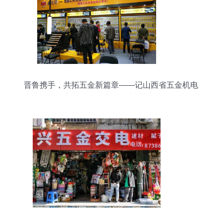
晋鲁携手，共拓五金新篇章——记山西省五金机电
商会赴鲁南参展考察团凯旋